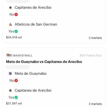
Capitanes de Arecibo
No
Atleticos de San German
Yes
$
24,418
vol
2 markets
BSN Puerto Rico
BASKETBALL
Mets de Guaynabo vs Capitanes de Arecibo
Mets de Guaynabo
No
Capitanes de Arecibo
Yes
$
21,597
vol
2 markets