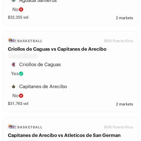
Aguada Santeros
No
$
32,255
vol
2 markets
BSN Puerto Rico
BASKETBALL
Criollos de Caguas vs Capitanes de Arecibo
Criollos de Caguas
Yes
Capitanes de Arecibo
No
$
31,763
vol
2 markets
BSN Puerto Rico
BASKETBALL
Capitanes de Arecibo vs Atleticos de San German