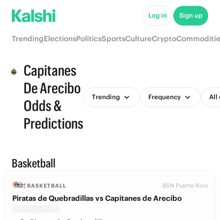
Log in
Sign up
Trending
Elections
Politics
Sports
Culture
Crypto
Commoditie
Capitanes
De Arecibo
Trending
Frequency
All
Odds &
Predictions
Basketball
BSN Puerto Rico
BASKETBALL
Piratas de Quebradillas vs Capitanes de Arecibo