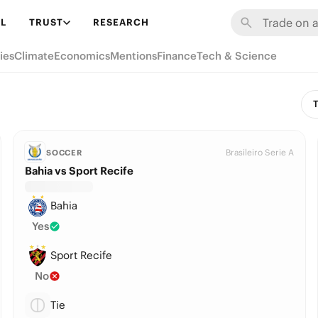
L
TRUST
RESEARCH
ies
Climate
Economics
Mentions
Finance
Tech & Science
T
Brasileiro Serie A
SOCCER
Bahia vs Sport Recife
Bahia
Yes
Sport Recife
No
Tie