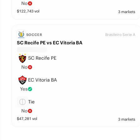
No
$
122,743
vol
3 markets
Brasileiro Serie A
SOCCER
SC Recife PE vs EC Vitoria BA
SC Recife PE
No
EC Vitoria BA
Yes
Tie
No
$
47,281
vol
3 markets