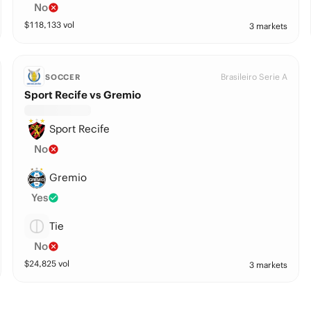
No
$
118,133
vol
3 markets
Brasileiro Serie A
SOCCER
Sport Recife vs Gremio
Sport Recife
No
Gremio
Yes
Tie
No
$
24,825
vol
3 markets