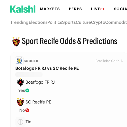
MARKETS
PERPS
LIVE
SOCIA
61
Trending
Elections
Politics
Sports
Culture
Crypto
Commodit
Sport Recife Odds & Predictions
Brasileiro Serie A
SOCCER
Botafogo FR RJ vs SC Recife PE
Botafogo FR RJ
Yes
SC Recife PE
No
Tie