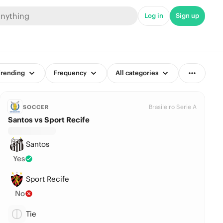
Log in
Sign up
rending
Frequency
All categories
Brasileiro Serie A
SOCCER
Santos vs Sport Recife
Santos
Yes
Sport Recife
No
Tie