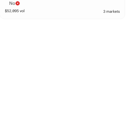
No
$
52,095
vol
3 markets