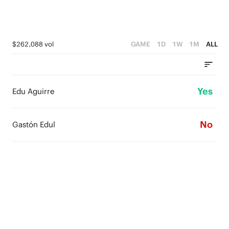
$262,088 vol
GAME
1D
1W
1M
ALL
Yes
Edu Aguirre
No
Gastón Edul