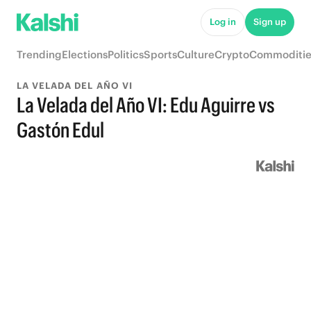
Log in
Sign up
Trending
Elections
Politics
Sports
Culture
Crypto
Commoditie
LA VELADA DEL AÑO VI
La Velada del Año VI: Edu Aguirre vs
Gastón Edul