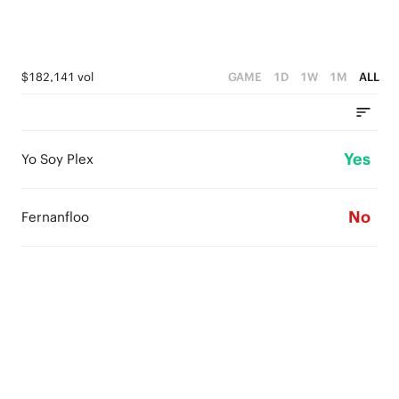
$182,141 vol
GAME
1D
1W
1M
ALL
Yes
Yo Soy Plex
No
Fernanfloo