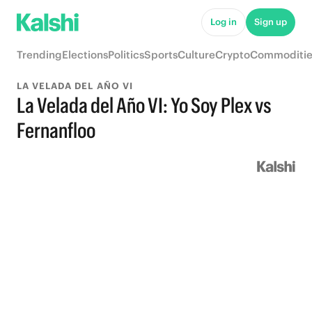
Log in
Sign up
Trending
Elections
Politics
Sports
Culture
Crypto
Commoditie
LA VELADA DEL AÑO VI
La Velada del Año VI: Yo Soy Plex vs
Fernanfloo