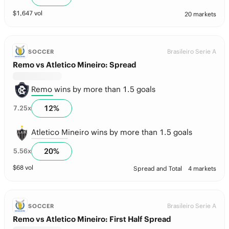
$
1,647
vol
20 markets
Brasileiro Serie A
SOCCER
Remo vs Atletico Mineiro: Spread
Remo wins by more than 1.5 goals
12
%
7.25
x
Atletico Mineiro wins by more than 1.5 goals
20
%
5.56
x
$
68
vol
Spread and Total
4 markets
Brasileiro Serie A
SOCCER
Remo vs Atletico Mineiro: First Half Spread