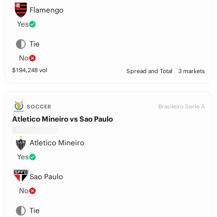
Flamengo
Yes
Tie
No
$
194,248
vol
Spread and Total
3 markets
Brasileiro Serie A
SOCCER
Atletico Mineiro vs Sao Paulo
Atletico Mineiro
Yes
Sao Paulo
No
Tie