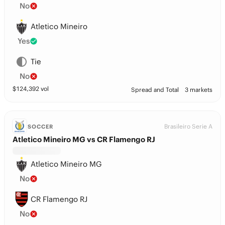
No
Atletico Mineiro
Yes
Tie
No
$
124,392
vol
Spread and Total
3 markets
Brasileiro Serie A
SOCCER
Atletico Mineiro MG vs CR Flamengo RJ
Atletico Mineiro MG
No
CR Flamengo RJ
No