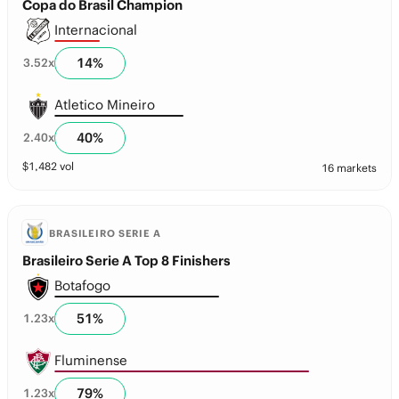
Copa do Brasil Champion
Internacional
14
%
3.52
x
Atletico Mineiro
40
%
2.40
x
$
1,482
vol
16 markets
BRASILEIRO SERIE A
Brasileiro Serie A Top 8 Finishers
Botafogo
51
%
1.23
x
Fluminense
79
%
1.23
x