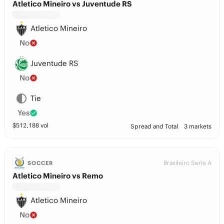
Atletico Mineiro vs Juventude RS
Atletico Mineiro
No
Juventude RS
No
Tie
Yes
$
512,188
vol
Spread and Total
3 markets
Brasileiro Serie A
SOCCER
Atletico Mineiro vs Remo
Atletico Mineiro
No