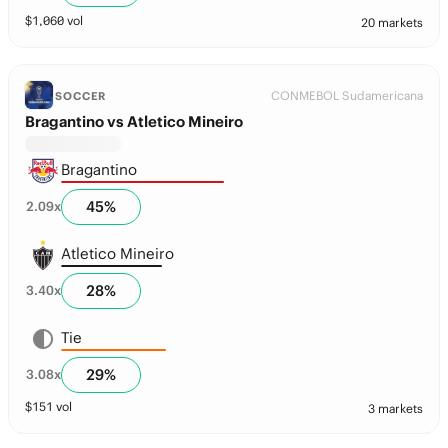
$
1,060
vol
20 markets
CONMEBOL Sudamericana
SOCCER
Bragantino vs Atletico Mineiro
Bragantino
45
%
2.09
x
Atletico Mineiro
28
%
3.40
x
Tie
29
%
3.08
x
$
151
vol
3 markets