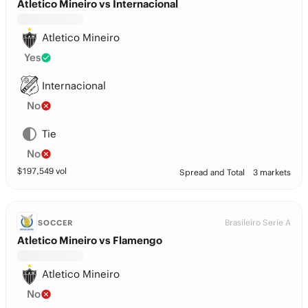
Atletico Mineiro vs Internacional
Atletico Mineiro
Yes
Internacional
No
Tie
No
$
197,549
vol
Spread and Total
3 markets
Brasileiro Serie A
SOCCER
Atletico Mineiro vs Flamengo
Atletico Mineiro
No