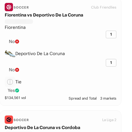
Club Friendlies
SOCCER
Fiorentina vs Deportivo De La Coruna
Fiorentina
1
No
Deportivo De La Coruna
1
No
Tie
Yes
$
134,561
vol
Spread and Total
3 markets
La Liga 2
SOCCER
Deportivo De La Coruna vs Cordoba