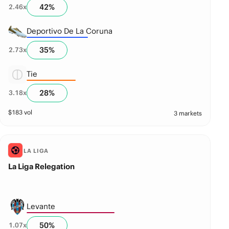
42
%
2.46
x
Deportivo De La Coruna
35
%
2.73
x
Tie
28
%
3.18
x
$
183
vol
3 markets
LA LIGA
La Liga Relegation
Levante
50
%
1.07
x