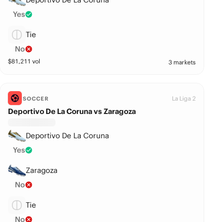
Yes
Tie
No
$
81,211
vol
3 markets
La Liga 2
SOCCER
Deportivo De La Coruna vs Zaragoza
Deportivo De La Coruna
Yes
Zaragoza
No
Tie
No