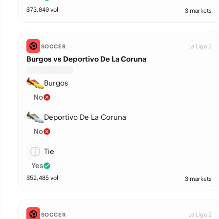
$
73,040
vol
3 markets
La Liga 2
SOCCER
Burgos vs Deportivo De La Coruna
Burgos
No
Deportivo De La Coruna
No
Tie
Yes
$
52,485
vol
3 markets
La Liga 2
SOCCER