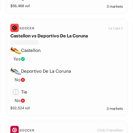
$
56,468
vol
3 markets
La Liga 2
SOCCER
Castellon vs Deportivo De La Coruna
Castellon
Yes
Deportivo De La Coruna
No
Tie
No
$
32,524
vol
3 markets
Club Friendlies
SOCCER