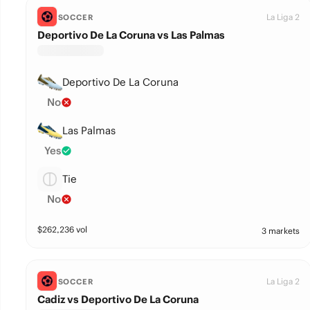
La Liga 2
SOCCER
Deportivo De La Coruna vs Las Palmas
Deportivo De La Coruna
No
Las Palmas
Yes
Tie
No
$
262,236
vol
3 markets
La Liga 2
SOCCER
Cadiz vs Deportivo De La Coruna